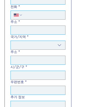
전화
*
주소
*
국가/지역
*
여러 줄의 주소
주소
*
시/군/구
*
우편번호
*
추가 정보