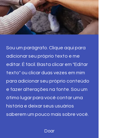
Sou um parágrafo. Clique aqui para
adicionar seu próprio texto e me
editar. É fácil. Basta clicar em "Editar
texto" ou clicar duas vezes em mim
para adicionar seu próprio conteúdo
e fazer alterações na fonte. Sou um
ótimo lugar para você contar uma
história e deixar seus usuários
saberem um pouco mais sobre você.
Doar