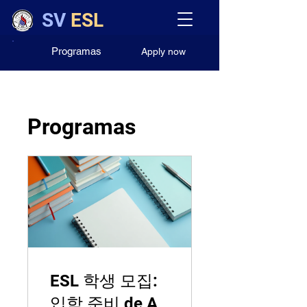
SV
ESL
Programas
Apply now
Programas
ESL 학생 모집:
입학 준비 de A