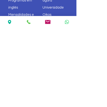
Programas em
agora
inglês
Universidade
Mensalidades e
Oikos
taxas
Informações
sobre o formulário
I-20
Aprenda coreano
Sobre
Contato
830 Hillview Ct, edifício 1, sala 210,
Milpitas, CA 95035
Consultas gerais
Tel.
510-882-0305