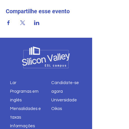
Compartilhe esse evento
Lar
Candidate-se
Programas em
agora
inglês
Universidade
Mensalidades e
Oikos
taxas
Informações