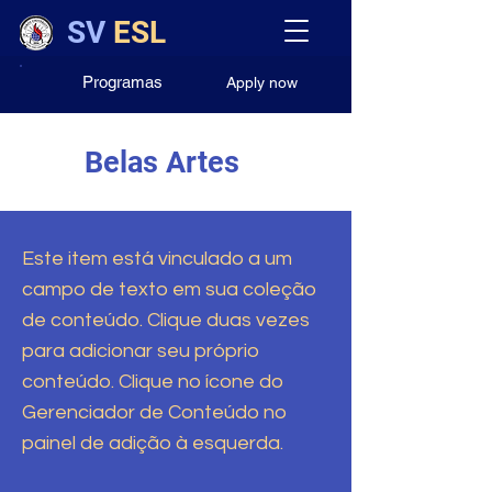
SV
ESL
Programas
Apply now
Belas Artes
Este item está vinculado a um
campo de texto em sua coleção
de conteúdo. Clique duas vezes
para adicionar seu próprio
conteúdo. Clique no ícone do
Gerenciador de Conteúdo no
painel de adição à esquerda.