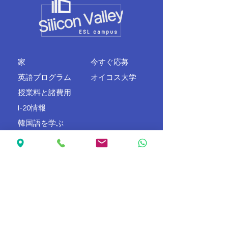
家
今すぐ応募
英語プログラム
オイコス大学
授業料と諸費用
I-20情報
韓国語を学ぶ
について
接触
830 Hillview Ct、ビルディング 1、
ルーム 210、ミルピタス、CA
95035