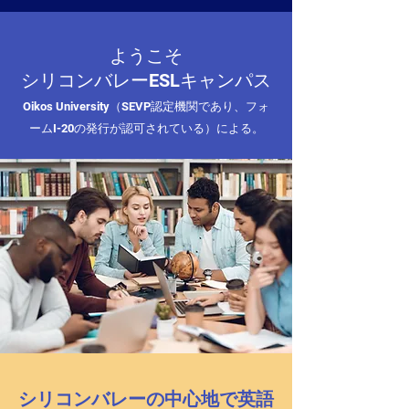
ようこそ
シリコンバレー
ESLキャンパス
Oikos University（SEVP認定機関であり、フォ
ームI-20の発行が認可されている）による。
シリコンバレーの中心地で英語