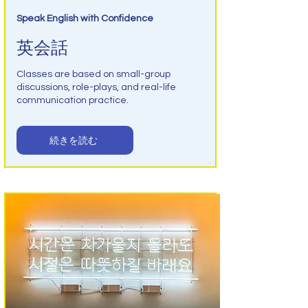
Speak English with Confidence
英会話
Classes are based on small-group
discussions, role-plays, and real-life
communication practice.
続きを読む