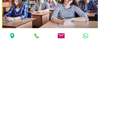
Achieve high scores to enter top universities
TOEFL / IELTSテスト
集中的な戦略重視のコースで、試験での成功
を目指しましょう。4技能すべてを向上させ、
大学進学に必要なアカデミック英語力を身に
つけましょう。
続きを読む