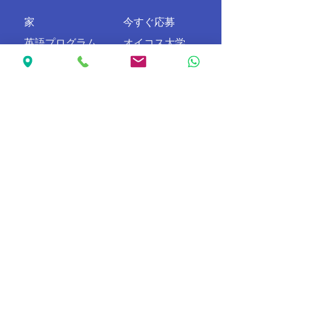
家
今すぐ応募
英語プログラム
オイコス大学
授業料と諸費用
I-20情報
韓国語を学ぶ
について
接触
830 Hillview Ct、ビルディング 1、
ルーム 210、ミルピタス、CA
95035
一般的なお問い合わせ
電話番号：510-882-0305